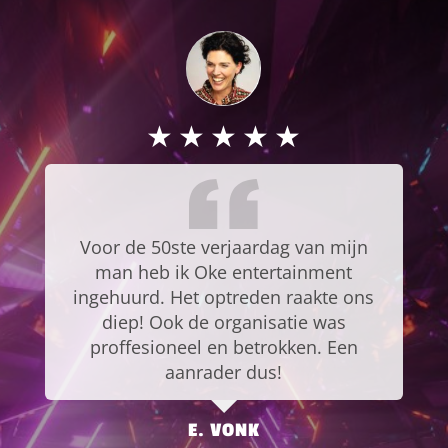
★
★
★
★
★
Voor de 50ste verjaardag van mijn
man heb ik Oke entertainment
ingehuurd. Het optreden raakte ons
diep! Ook de organisatie was
proffesioneel en betrokken. Een
aanrader dus!
E. VONK