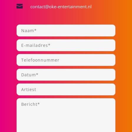

contact@oke-entertainment.nl