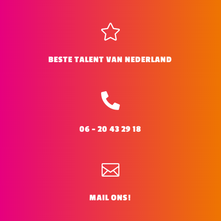

BESTE TALENT VAN NEDERLAND

06 - 20 43 29 18

MAIL ONS!