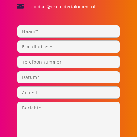

contact@oke-entertainment.nl