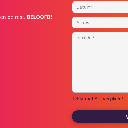
en de rest.
BELOOFD!
Tekst met * is verplicht!