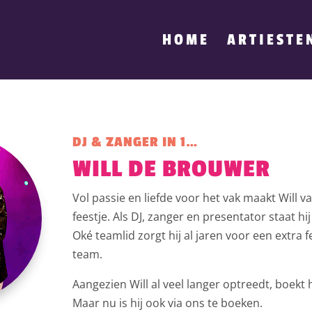
HOME
ARTIESTE
DJ & ZANGER IN 1…
WILL DE BROUWER
Vol passie en liefde voor het vak maakt Will 
feestje. Als DJ, zanger en presentator staat hi
Oké teamlid zorgt hij al jaren voor een extra fe
team.
Aangezien Will al veel langer optreedt, boekt hi
Maar nu is hij ook via ons te boeken.